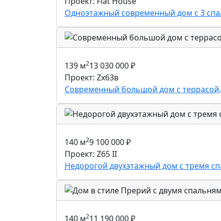
Проект: Flat House
Одноэтажный современный дом с 3 спал
2
139 м
13 030 000
₽
Проект: Zx63в
Современный большой дом с террасой,
2
140 м
9 100 000
₽
Проект: Z65 II
Недорогой двухэтажный дом с тремя с
2
140 м
11 190 000
₽