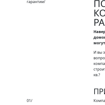
П
гарантии/
К
Р
Навер
домов
могут
И вы 
вопро
компа
строит
кв.?
ПР
01/
Компа