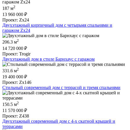
2
187 м
13 960 000
₽
Проект: Zx24
Двухэтажный кирпичный дом с четырьмя спальнями и
гаражом Zx24
2
206.3 м
14 720 000
₽
Проект: Trogir
Двухэтажный дом в стиле Барнхаус с гаражом
2
331.6 м
19 400 000
₽
Проект: Zx146
Стильный современный дом с террасой и тремя спальнями
2
150.5 м
11 570 000
₽
Проект: Z438
Двухэтажный современный дом с 4-х скатной крышей и
террасами