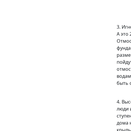
3. Иг
А это
Отмос
фунда
разме
пойду
отмос
водам
быть 
4. Вы
люди 
ступе
дома 
крыль