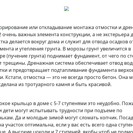
норирование или откладывание монтажа отмостки и дре
 2 очень важных элемента конструкции, а не экстерьера 
тка делается вокруг дома и служит для отвода осадков о
мента и утепления грунта. В морозы грунт увеличится в
ре (пучение грунта) поднимает фундамент, от чего по с
т трещины. Дренажная система обеспечивает отвод вод
тки и предотвращает подтапливание фундамента верх
и. Кстати, отмостка — это не всегда просто бетон. Она 
сделана из тротуарного камня и быть красивой.
сокое крыльцо в доме с 5-7 ступенями это неудобно. По
и дети могут испытывать трудности при подъеме по
нькам. Да и молодые зимой могут сломать копчик. Поса
на участок оптимальна, если у вас есть всего одна ступе
це. А высокие цоколи и 7 ступеней, якобы чтоб не подм