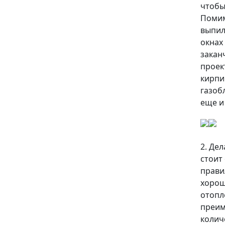
чтобы
Помим
выпил
окнах
закан
проек
кирпи
газобл
еще и
2. Де
стоит
прави
хорош
отопл
преим
колич