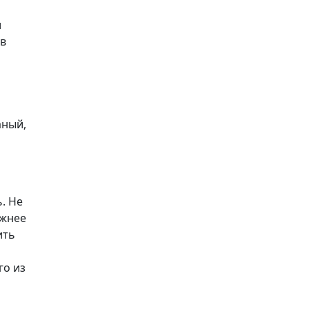
и
 в
аный,
. Не
ажнее
ить
го из