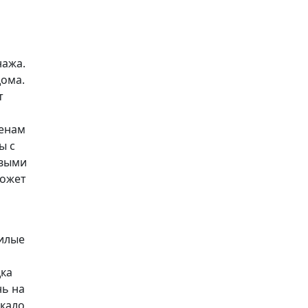
нажа.
дома.
т
тенам
ы с
овыми
может
жилые
дка
нь на
окало