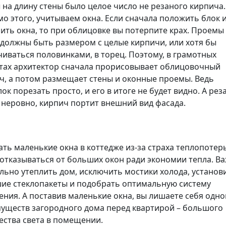
 на длину стены было целое число не резаного кирпича.
о этого, учитываем окна. Если сначала положить блок 
ить окна, то при облицовке вы потерпите крах. Проемы
 должны быть размером с целые кирпичи, или хотя бы
чиваться половинками, в торец. Поэтому, в грамотных
тах архитектор сначала прорисовывает облицовочный
ч, а потом размещает стены и оконные проемы. Ведь
ок порезать просто, и его в итоге не будет видно. А рез
 неровно, кирпич портит внешний вид фасада.
лать маленькие окна в коттедже из-за страха теплопотерь
 отказываться от больших окон ради экономии тепла. В
льно утеплить дом, исключить мостики холода, установ
ие стеклопакеты и подобрать оптимальную систему
ения. А поставив маленькие окна, вы лишаете себя одно
уществ загородного дома перед квартирой – большого
ества света в помещении.