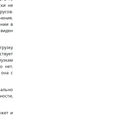
ски не
русов.
нения.
ении в
 виден
грузку
ствует
рузкам
о нет.
 она с
иально
ости,
ожет и