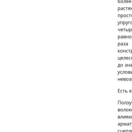
более
растя
прост
упруг
четыр
равно
раза
конст
целес
до зн
услов
невоз
Есть 
Ползу
волок
влия
арма
сцеп