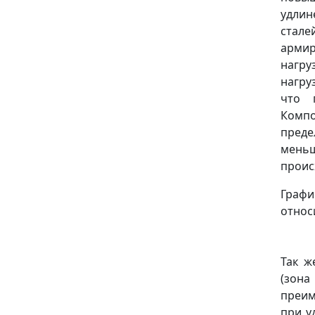
удлин
стал
армир
нагру
нагру
что 
Компо
преде
меньш
проис
Граф
относ
Так ж
(зона
преим
при у