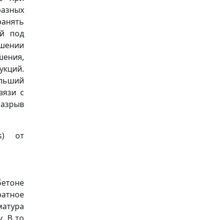
разных
анять
ий под
ышении
шения,
кций.
ольший
вязи с
разрыв
s) от
бетоне
ратное
матура
. В то