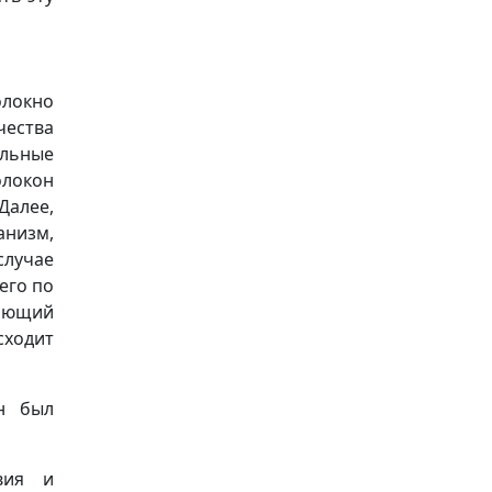
локно
чества
альные
олокон
Далее,
низм,
лучае
его по
шающий
сходит
н был
вия и