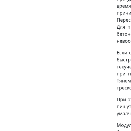
время
прини
Перес
Для п
бетон
невоо
Если 
быстр
текуч
при п
Тянем
треск
При э
пишу
умалч
Модул