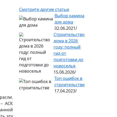
Смотрите другие статьи
Выбор камина
для дома
02.06.2021/
Строительство
дома в 2026
году: полный
гид от
подготовки до
новоселья
15.06.2026/
Топ ошибок в
строительстве
17.04.2023/
трасли.
 – АСК
данной
ть эту