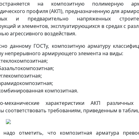
ространяется на композитную полимерную арм
дического профиля (АКП), предназначенную для армир
ных и предварительно напряженных строите
рукций и элементов, эксплуатирующихся в средах с раз
нью агрессивного воздействия.
сно данному ГОСТу, композитную арматуру классифи
пу непрерывного армирующего элемента на виды:
 стеклокомпозитная;
 базальтокомпозитная;
 углекомпозитная;
 арамидокомпозитная;
 комбинированная композитная.
ко-механические характеристики АКП различных 
ы соответствовать требованиям, приведенным в таблиц
 надо отметить, что композитная арматура прево