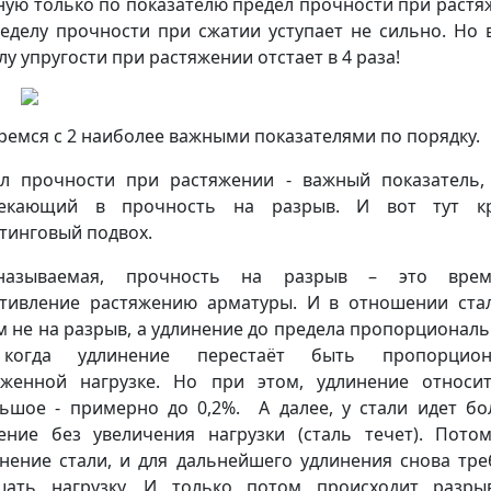
ную только по показателю предел прочности при растя
еделу прочности при сжатии уступает не сильно. Но 
лу упругости при растяжении отстает в 4 раза!
ремся с 2 наиболее важными показателями по порядку.
л прочности при растяжении - важный показатель,
текающий в прочность на разрыв. И вот тут кр
тинговый подвох.
называемая, прочность на разрыв – это врем
тивление растяжению арматуры. И в отношении ста
м не на разрыв, а удлинение до предела пропорциональ
когда удлинение перестаёт быть пропорцион
женной нагрузке. Но при этом, удлинение относи
ьшое - примерно до 0,2%. А далее, у стали идет б
ение без увеличения нагрузки (сталь течет). Пото
нение стали, и для дальнейшего удлинения снова тре
шать нагрузку. И только потом происходит разры