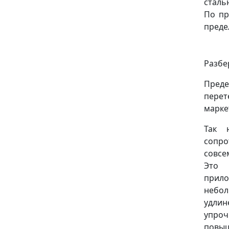
сталь
По пр
преде
Разбе
Преде
пере
марке
Так 
сопро
совсе
Это 
прило
небол
удлин
упроч
повы