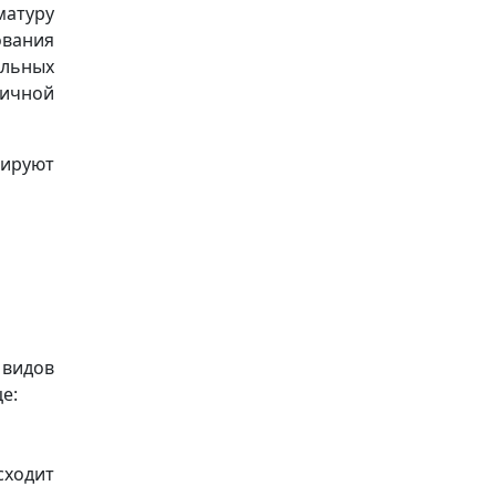
атуру
ования
льных
личной
цируют
видов
е:
сходит