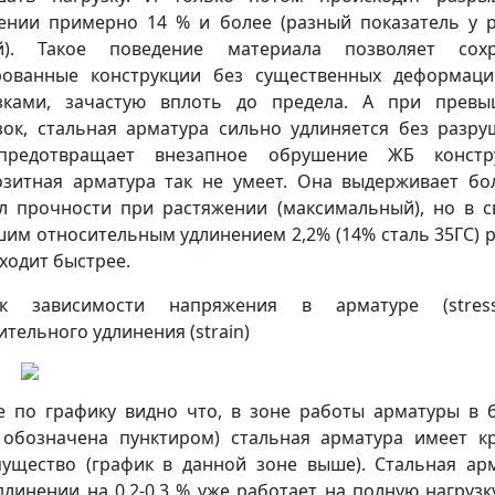
ении примерно 14 % и более (разный показатель у 
ей). Такое поведение материала позволяет сохр
ованные конструкции без существенных деформац
зками, зачастую вплоть до предела. А при прев
зок, стальная арматура сильно удлиняется без разру
предотвращает внезапное обрушение ЖБ констру
зитная арматура так не умеет. Она выдерживает б
л прочности при растяжении (максимальный), но в с
им относительным удлинением 2,2% (14% сталь 35ГС) 
ходит быстрее.
ик зависимости напряжения в арматуре (stres
ительного удлинения (strain)
е по графику видно что, в зоне работы арматуры в 
 обозначена пунктиром) стальная арматура имеет к
ущество (график в данной зоне выше). Стальная ар
длинении на 0,2-0,3 % уже работает на полную нагрузку