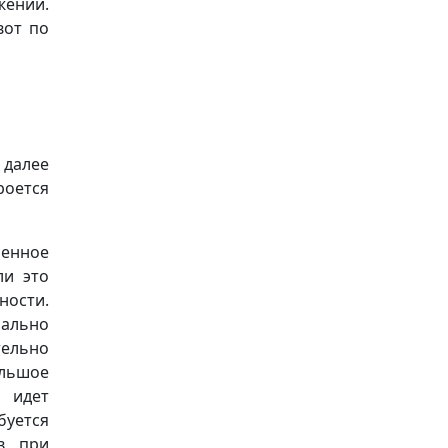
жении.
вот по
 далее
оется
енное
ли это
ности.
ально
тельно
ольшое
м идет
буется
в при