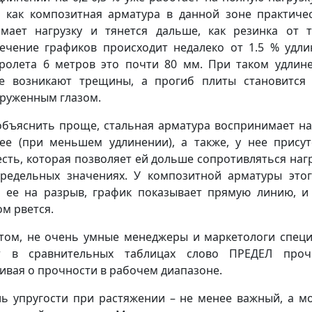
 как композитная арматура в данной зоне практиче
мает нагрузку и тянется дальше, как резинка от т
ечение графиков происходит недалеко от 1.5 % удли
ролета 6 метров это почти 80 мм. При таком удлин
е возникают трещины, а прогиб плиты становится
руженным глазом.
объяснить проще, стальная арматура воспринимает на
ее (при меньшем удлинении), а также, у нее присут
есть, которая позволяет ей дольше сопротивляться наг
редельных значениях. У композитной арматуры этог
 ее на разрыв, график показывает прямую линию, и
ом рвется.
том, не очень умные менеджеры и маркетологи спец
т в сравнительных таблицах слово ПРЕДЕЛ прочн
ивая о прочности в рабочем диапазоне.
ь упругости при растяжении – не менее важный, а м