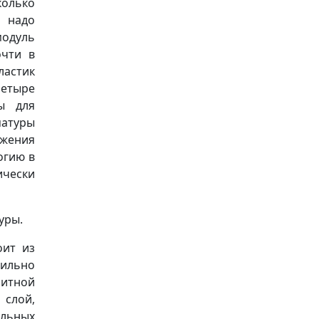
колько
о надо
модуль
очти в
ластик
четыре
ы для
матуры
яжения
огию в
ически
уры.
оит из
сильно
итной
слой,
льных