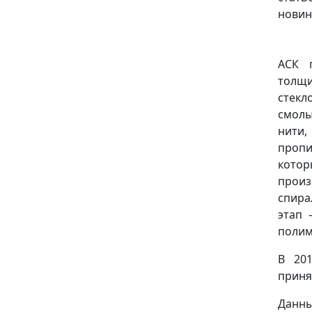
новинк
АСК 
толщи
стекл
смолы
нити,
проп
кото
произ
спира
этап 
полим
В 20
приня
Данн