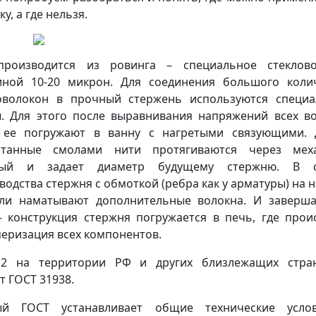
у, а где нельзя.
производится из ровинга – специальное стеклово
ной 10-20 микрон. Для соединения большого коли
оволокон в прочный стержень используются специ
. Для этого после выравнивания напряжений всех в
 ее погружают в ванну с нагретыми связующими. 
итанные смолами нити протягиваются через меха
рый и задает диаметр будущему стержню. В с
водства стержня с обмоткой (ребра как у арматуры) на н
ли наматывают дополнительные волокна. И завер
– конструкция стержня погружается в печь, где прои
еризация всех компонентов.
12 на территории РФ и других близлежащих стра
т ГОСТ 31938.
ый ГОСТ устанавливает общие технические усло