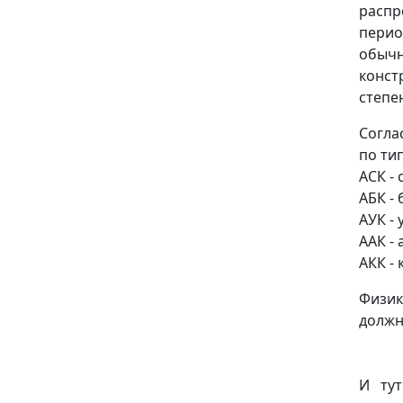
расп
перио
обыч
конст
степе
Согла
по ти
АСК -
АБК -
АУК -
ААК -
АКК -
Физи
должн
И тут