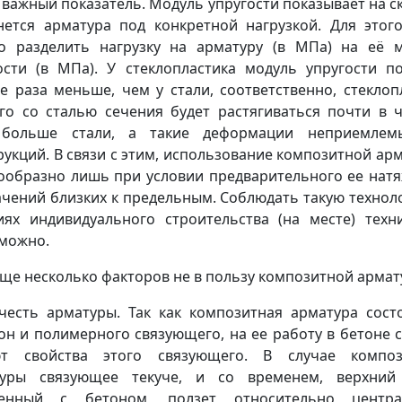
 важный показатель. Модуль упругости показывает на с
нется арматура под конкретной нагрузкой. Для этог
о разделить нагрузку на арматуру (в МПа) на её 
ости (в МПа). У стеклопластика модуль упругости п
е раза меньше, чем у стали, соответственно, стеклоп
го со сталью сечения будет растягиваться почти в 
 больше стали, а такие деформации неприемлем
рукций. В связи с этим, использование композитной ар
ообразно лишь при условии предварительного ее нат
ачений близких к предельным. Соблюдать такую технол
иях индивидуального строительства (на месте) техн
можно.
еще несколько факторов не в пользу композитной армат
честь арматуры. Так как композитная арматура сост
он и полимерного связующего, на ее работу в бетоне 
ют свойства этого связующего. В случае композ
туры связующее текуче, и со временем, верхний 
ленный с бетоном, ползет относительно центра